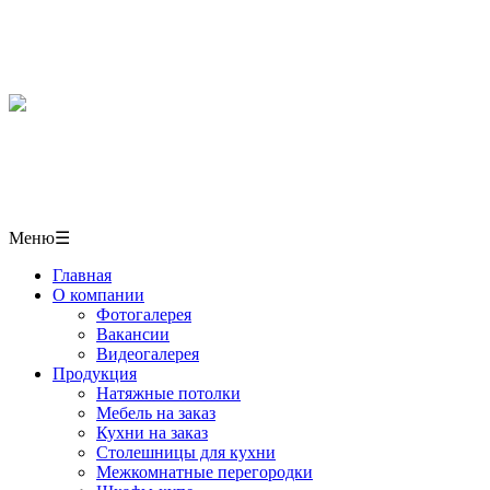
Мебель, кухни, межкомнатные перегородки, столешниц
в СОЧИ
+7(918)406-10-50
г. Сочи,
ул. Пластунская 50/1 павильон № 6
Меню
☰
Главная
О компании
Фотогалерея
Вакансии
Видеогалерея
Продукция
Натяжные потолки
Мебель на заказ
Кухни на заказ
Столешницы для кухни
Межкомнатные перегородки