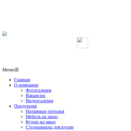
Мебель, кухни, межкомнатные перегородки,
столешницы, шкафы-купе на заказ, натяжные потолки
в СОЧИ
+7(918)406-10-50
Мы в Вконтакте
г. Сочи,
ул. Пластунская 50/1 павильон № 6
Меню
☰
Главная
О компании
Фотогалерея
Вакансии
Видеогалерея
Продукция
Натяжные потолки
Мебель на заказ
Кухни на заказ
Столешницы для кухни