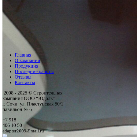
Главная
О компании
Продукция
Последние работы
Отзывы
Контакты
2008 - 2025 © Строительная
компания ООО “Юдоль”
г. Сочи, ул. Пластунская 50/1
павильон № 6
+7 918
406 10 50
adapter2009@mail.ru