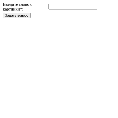
Введите слово с
картинки
*
: