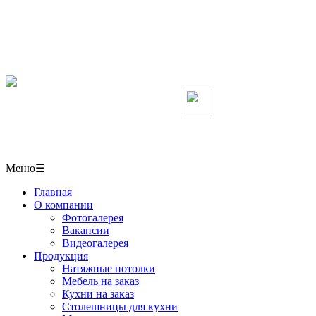
Мебель, кухни, межкомнатные перегородки,
столешницы, шкафы-купе на заказ, натяжные потолки
в СОЧИ
+7(918)406-10-50
Мы в Вконтакте
г. Сочи,
ул. Пластунская 50/1 павильон № 6
Меню
☰
Главная
О компании
Фотогалерея
Вакансии
Видеогалерея
Продукция
Натяжные потолки
Мебель на заказ
Кухни на заказ
Столешницы для кухни