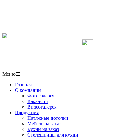
Мебель, кухни, межкомнатные перегородки,
столешницы, шкафы-купе на заказ, натяжные потолки
в СОЧИ
+7(918)406-10-50
Мы в Вконтакте
г. Сочи,
ул. Пластунская 50/1 павильон № 6
Меню
☰
Главная
О компании
Фотогалерея
Вакансии
Видеогалерея
Продукция
Натяжные потолки
Мебель на заказ
Кухни на заказ
Столешницы для кухни